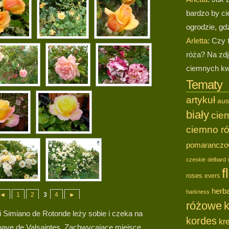
bardzo by ci
ogrodzie, gdz
Arletta
: Czy 
róża? Na zd
ciemnych kwi
Tematy
artykuł
aus
biały
cie
ciemno r
pomarancz
czeskie
delbard
f
roses
evers
herba
harkness
◄
1
2
3
4
►
różowe
k
 Simiano de Rotonde leży sobie i czeka na
kordes
kr
aye de Valsaintes. Zachwycające miejsce.