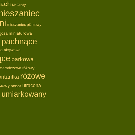
pach
McGredy
mieszaniec
ni
mieszaniec piżmowy
miniaturowa
gosa
 pachnące
na
okrywowa
ące
parkowa
marańczowo różowy
różowe
ntantka
utracona
siowy
striped
 umiarkowany