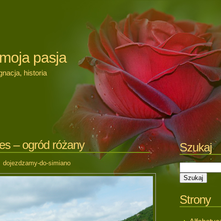
 moja pasja
nacja, historia
es – ogród różany
Szukaj
dojezdzamy-do-simiano
Strony