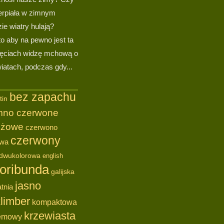
erpiała w zimnym
ie wiatry hulają?
to aby na pewno jest ta
jęciach widzę mchową o
atach, podczas gdy...
bez zapachu
tin
mno czerwone
óżowe
czerwono
czerwony
owa
dwukolorowa
english
loribunda
galijska
jasno
tnia
limber
kompaktowa
krzewiasta
emowy