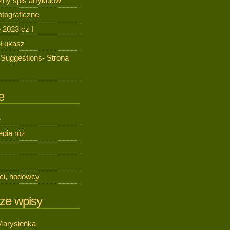
zny spis artykułów
otograficzne
 2023 cz I
 Łukasz
 Suggestions- Strona
e
e
dia róż
ci, hodowcy
ze wpisy
Marysieńka