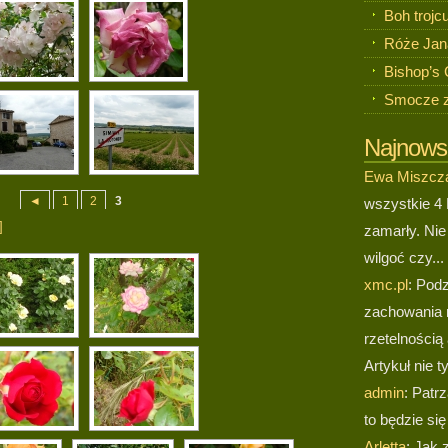
Boh trojcu
Róże Jan
Bishop’s 
Smocze 
Najnows
Ewa Miszcz
◄
1
2
3
wszystkie 4 
]
zamarły. Nie
wilgoć czy...
xmc.pl
: Pod
zachowania 
rzetelnością 
Artykuł nie ty
admin
: Patr
to będzie si
Arletta
: Jak