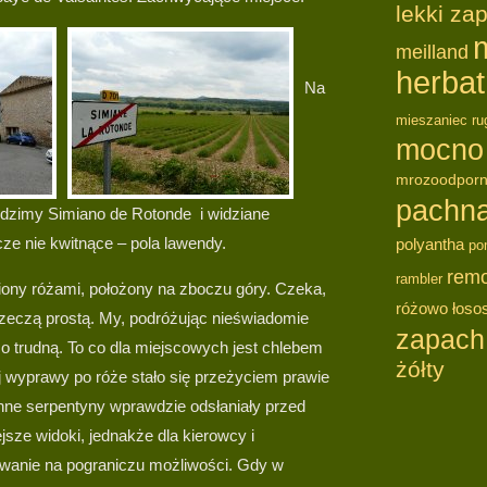
lekki za
meilland
herbat
Na
mieszaniec ru
mocno
mrozoodpor
pachn
widzimy Simiano de Rotonde i widziane
cze nie kwitnące – pola lawendy.
polyantha
po
remo
rambler
ony różami, położony na zboczu góry. Czeka,
różowo łoso
 rzeczą prostą. My, podróżując nieświadomie
zapach
o trudną. To co dla miejscowych jest chlebem
żółty
 wyprawy po róże stało się przeżyciem prawie
ne serpentyny wprawdzie odsłaniały przed
ejsze widoki, jednakże dla kierowcy i
wanie na pograniczu możliwości. Gdy w