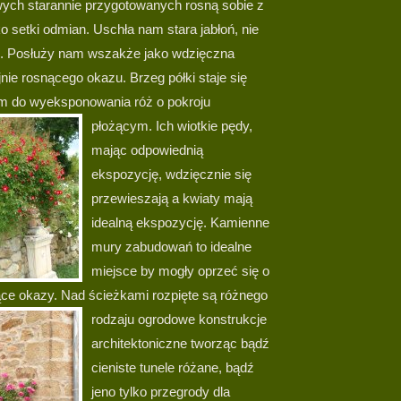
wych starannie przygotowanych rosną sobie z
o setki odmian. Uschła nam stara jabłoń, nie
e. Posłuży nam wszakże jako wdzięczna
jnie rosnącego okazu. Brzeg półki staje się
m do wyeksponowania róż o pokroju
płożącym.
Ich wiotkie pędy,
mając odpowiednią
ekspozycję, wdzięcznie się
przewieszają a kwiaty mają
idealną ekspozycję. Kamienne
mury zabudowań to idealne
miejsce by mogły oprzeć się o
nące okazy.
Nad ścieżkami rozpięte są różnego
rodzaju ogrodowe konstrukcje
architektoniczne tworząc bądź
cieniste tunele różane, bądź
jeno tylko przegrody dla