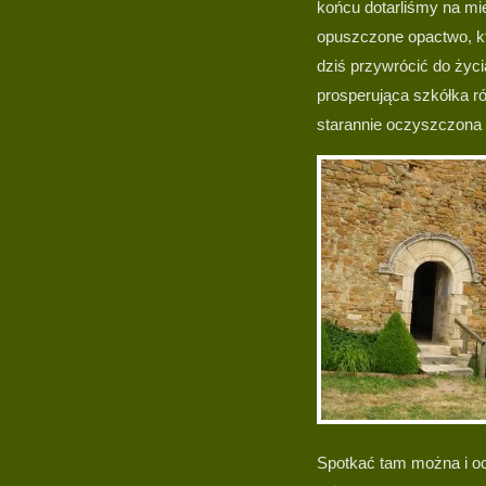
końcu dotarliśmy na mie
opuszczone opactwo, któr
dziś przywrócić do życi
prosperująca szkółka ró
starannie oczyszczona 
Spotkać tam można i oc