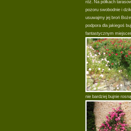
róż. Na półkach taraso
pozoru swobodnie i dzik
usuwajmy jej broń Boż
podpora dla jakiegoś bu
fantastycznym miejsce
nie bardziej bujnie ros