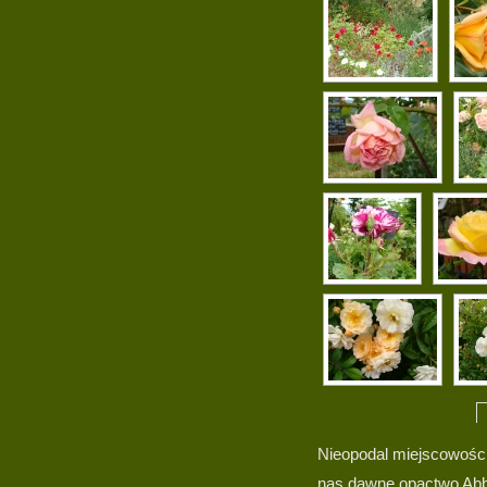
Nieopodal miejscowości
nas dawne opactwo Abb