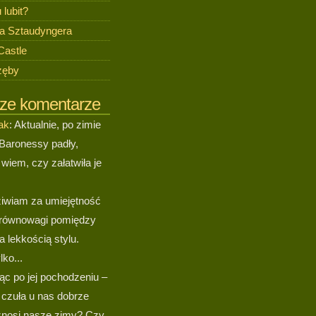
 lubit?
a Sztaudyngera
Castle
zęby
ze komentarze
ak
: Aktualnie, po zimie
Baronessy padły,
 wiem, czy załatwiła je
ziwiam za umiejętność
równowagi pomiędzy
a lekkością stylu.
lko...
ząc po jej pochodzeniu –
ę czuła u nas dobrze
 znosi nasze zimy? Czy