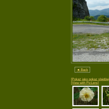
◄ Back
[Pokaż jako pokaz slajdów
[View with PicLens]