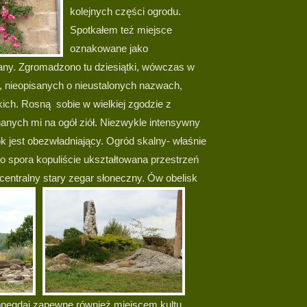
kolejnych części ogrodu.
Spotkałem też miejsce
oznakowane jako
any. Zgromadzono tu dziesiątki, wówczas w
ch, nieopisanych o nieustalonych nazwach,
ich. Rosną sobie w wielkiej zgodzie z
znanych mi na ogół ziół. Niezwykle intensywny
k jest obezwładniający. Ogród skalny- właśnie
to spora kopuliście ukształtowana przestrzeń
 centralny stary zegar słoneczny.
Ów obelisk
 onegdaj zapewne również miejscem kultu