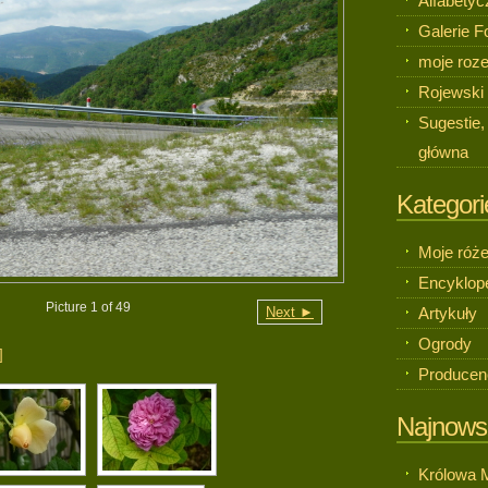
Alfabetyc
Galerie F
moje roze
Rojewski
Sugestie,
główna
Kategori
Moje róż
Encyklope
Picture 1 of 49
Next ►
Artykuły
Ogrody
]
Producen
Najnows
Królowa 