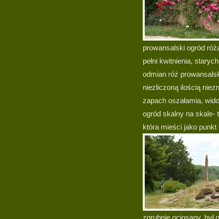
prowansalski ogród róż
pełni kwitnienia, stary
odmian róż prowansalsk
niezliczoną ilością nie
zapach oszałamia, wido
ogród skalny na skale- 
która mieści jako punkt
zgrubnie ociosany, był